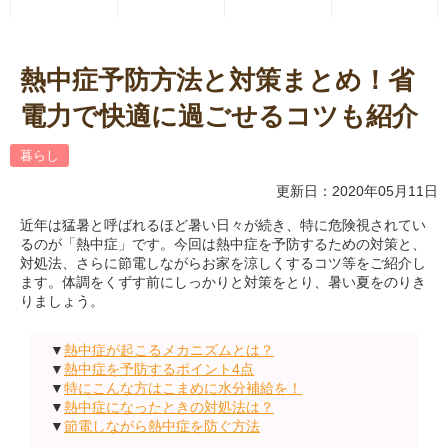
熱中症予防方法と対策まとめ！省
電力で快適に過ごせるコツも紹介
暮らし
更新日：2020年05月11日
近年は猛暑と呼ばれるほど暑い日々が続き、特に危険視されてい
るのが「熱中症」です。今回は熱中症を予防するための対策と、
対処法、さらに節電しながらお家を涼しくするコツ等をご紹介し
ます。体調をくずす前にしっかりと対策をとり、暑い夏をのりき
りましょう。
▼
熱中症が起こるメカニズムとは？
▼
熱中症を予防するポイント4点
▼
特にこんな方はこまめに水分補給を！
▼
熱中症になったときの対処法は？
▼
節電しながら熱中症を防ぐ方法