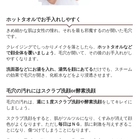
ホットタオルでお手入れしやすく
きめ細かな肌は女性の憧れ。それを最も邪魔するのが開いた毛穴
です。
クレイジングでしっかりメイクを落としたら、
ホットタオルなど
で顔全体を覆いましょう
。毛穴が開いて、その後のお手入れがし
やすくなります。
洗面器などにお湯を入れ、湯気を顔にあてる
だけでも、スチーム
の効果で毛穴が開き、化粧水などをより浸透させます。
毛穴の汚れにはスクラブ洗顔or酵素洗顔
毛穴の汚れは、
週に１度スクラブ洗顔や酵素洗顔
をしてキレイに
しましょう。
スクラブ洗顔をすると、肌がツルツルになり、くすみが消えて顔
色がよくなります。ただし
毎日はＮＧ
。肌に刺激を与えすぎるこ
とになり、傷つけてしまうことになります。