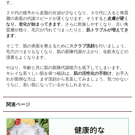
す。
２０代の後半から皮脂の分泌が少なくなり、３０代に入ると角質
層の表面の代謝スピードが遅くなります。そうすると
皮膚が硬く
なり、老化が始まってきます
。さらに乾燥しやすくなり、古い角
質層が残り、毛穴が汚れてつまったりと、
肌トラブルが増えてき
ます
。
そこで、肌の表面を整えるために
スクラブ洗顔
を行いましょう。
毛穴のつまりもなくなり、肌の新陳代謝が上がり、化粧水などの
浸透もよくなります。
やはり、年齢と共に肌の新陳代謝能力も低下してしまいます。
キレイな若々しい肌を保つ秘訣は、
肌の活性化の手助け
。お手入
れが面倒な方は、まず洗顔から見直してみましょう。気づかない
うちに、若い肌になっているかもしれません。
関連ページ