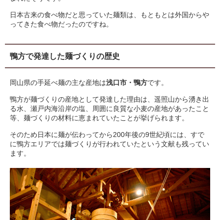
日本古来の食べ物だと思っていた麺類は、もともとは外国からや
ってきた食べ物だったのですね。
鴨方で発達した麺づくりの歴史
岡山県の手延べ麺の主な産地は
浅口市・鴨方
です。
鴨方が麺づくりの産地として発達した理由は、遥照山から湧き出
る水、瀬戸内海沿岸の塩、周囲に良質な小麦の産地があったこと
等、麺づくりの材料に恵まれていたことが挙げられます。
そのため日本に麺が伝わってから200年後の9世紀頃には、すで
に鴨方エリアでは麺づくりが行われていたという文献も残ってい
ます。