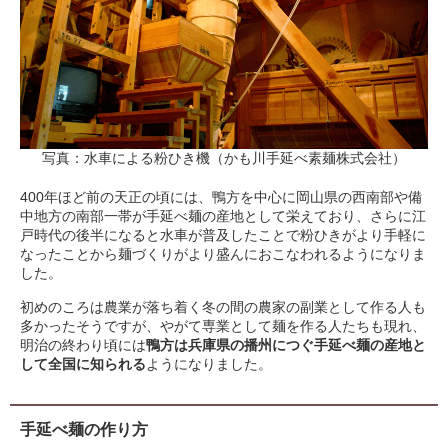
写真：水車による粉ひき機（かも川手延べ素麺株式会社）
400年ほど前の天正の頃には、鴨方を中心に岡山県の西南部や備
中地方の南部一帯が手延べ麺の産地として栄えており、さらに江
戸時代の後半になると水車が普及したことで粉ひきがより手軽に
なったことから麺づくりがより盛んにおこなわれるようになりま
した。
初めのころは農業が落ち着く冬の間の農家の副業として作る人も
多かったそうですが、やがて専業として麺を作る人たちも現れ、
明治の終わり頃には
鴨方は兵庫県の播州につぐ手延べ麺の産地と
して全国に知られる
ようになりました。
手延べ麺の作り方