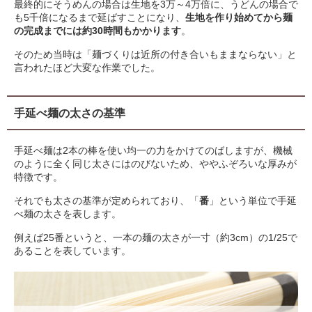
最終的にそうめんの場合は生地を3万～4万倍に、うどんの場合で
も5千倍になるまで延ばすことになり、
生地を作り始めてから麺
の完成までには約30時間もかかります
。
そのため当時は「麺づくりは近所の付き合いもままならない」と
言われたほど大変な作業でした。
手延べ麺の太さの基準
手延べ麺は2本の棒を使い均一の力をかけてのばしますが、機械
のように全く同じ太さにはのびないため、ややふぞろいな厚みが
特徴です。
それでも太さの基準が定められており、「
番
」という単位で手延
べ麺の太さを表します。
例えば25番というと、一本の麺の太さが一寸（約3cm）の1/25で
あることを表しています。