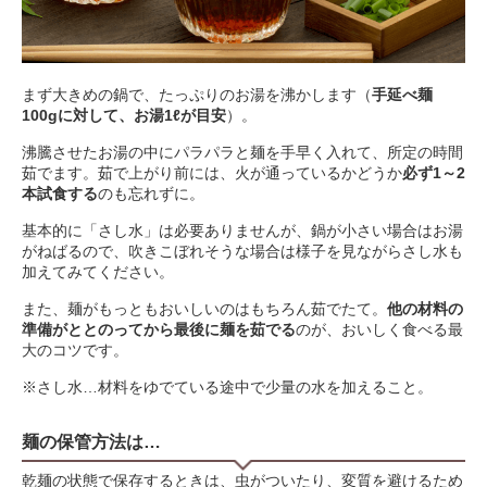
まず大きめの鍋で、たっぷりのお湯を沸かします（
手延べ麺
100gに対して、お湯1ℓが目安
）。
沸騰させたお湯の中にパラパラと麺を手早く入れて、所定の時間
茹でます。茹で上がり前には、火が通っているかどうか
必ず1～2
本試食する
のも忘れずに。
基本的に「さし水」は必要ありませんが、鍋が小さい場合はお湯
がねばるので、吹きこぼれそうな場合は様子を見ながらさし水も
加えてみてください。
また、麺がもっともおいしいのはもちろん茹でたて。
他の材料の
準備がととのってから最後に麺を茹でる
のが、おいしく食べる最
大のコツです。
※さし水…材料をゆでている途中で少量の水を加えること。
麺の保管方法は…
乾麺の状態で保存するときは、虫がついたり、変質を避けるため