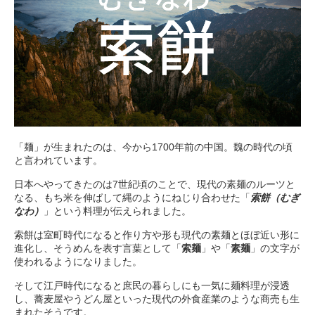
「麺」が生まれたのは、今から1700年前の中国。魏の時代の頃
と言われています。
日本へやってきたのは7世紀頃のことで、現代の素麺のルーツと
なる、もち米を伸ばして縄のようにねじり合わせた「
索餅（むぎ
なわ）
」という料理が伝えられました。
索餅は室町時代になると作り方や形も現代の素麺とほぼ近い形に
進化し、そうめんを表す言葉として「
索麺
」や「
素麺
」の文字が
使われるようになりました。
そして江戸時代になると庶民の暮らしにも一気に麺料理が浸透
し、蕎麦屋やうどん屋といった現代の外食産業のような商売も生
まれたそうです。