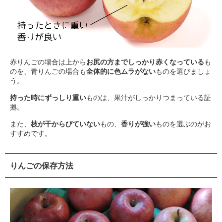
赤りんごの場合は上から
お尻の方までしっかり赤くなっている
も
のを、青りんごの場合も
全体的に色ムラがない
ものを選びましょ
う。
持った時にずっしり重い
ものは、果汁がしっかりつまっている証
拠。
また、
枝が干からびていない
もの、
香りが強い
ものを選ぶのがお
すすめです。
りんごの保存方法