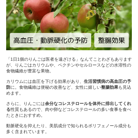
「1日1個のりんごは医者を遠ざける」なんてことわざもあります
が、りんごはカリウムや、ペクチンやセルロースなどの水溶性の
食物繊維が豊富な果物。
カリウムには血圧を下げる効果があり、
生活習慣病の高血圧の予
防
に。食物繊維は便秘の改善など、女性に嬉しい
整腸効果
も見込
めます。
さらに、りんごには
余分なコレステロールを体外に排出してくれ
る
性質もあるので、肉や卵などコレステロールの多い食事を食べ
たときにおすすめ。
動脈硬化を抑えたり、美肌成分で知られるポリフェノール成分も
多く含まれています。