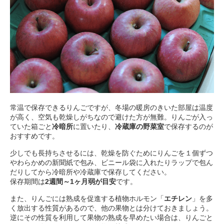
常温で保存できるりんごですが、冬場の暖房のきいた部屋は温度
が高く、空気も乾燥しがちなので避けた方が無難。りんごが入っ
ていた箱ごと
冷暗所
に置いたり、
冷蔵庫の野菜室
で保存するのが
おすすめです。
少しでも長持ちさせるには、乾燥を防ぐためにりんごを１個ずつ
やわらかめの新聞紙で包み、ビニール袋に入れたりラップで包ん
だりしてから冷暗所や冷蔵庫で保存してください。
保存期間は
2週間～1ヶ月弱が目安
です。
また、りんごには熟成を促進する植物ホルモン「
エチレン
」を多
く放出する性質があるので、他の果物とは分けておきましょう。
逆にその性質を利用して果物の熟成を早めたい場合は、りんごと