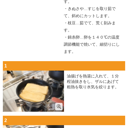
す。
・きぬさや…すじを取り茹で
て、斜めにカットします。
・枝豆…茹でて、荒く刻みま
す。
・錦糸卵…卵を１４０℃の温度
調節機能で焼いて、細切りにし
ます。
1
油揚げを熱湯に入れて、１分
程油抜きをし、ザルにあげて
粗熱を取り水気を絞ります。
2