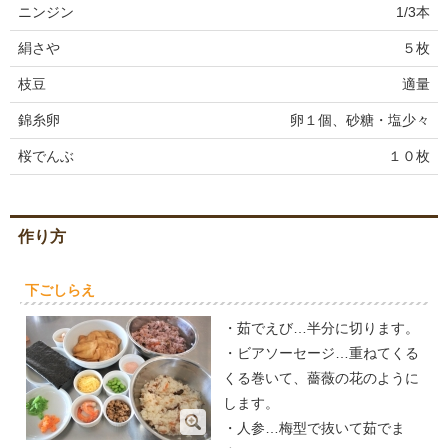
ニンジン
1/3本
絹さや
５枚
枝豆
適量
錦糸卵
卵１個、砂糖・塩少々
桜でんぶ
１０枚
作り方
下ごしらえ
・茹でえび…半分に切ります。
・ビアソーセージ…重ねてくる
くる巻いて、薔薇の花のように
します。
・人参…梅型で抜いて茹でま