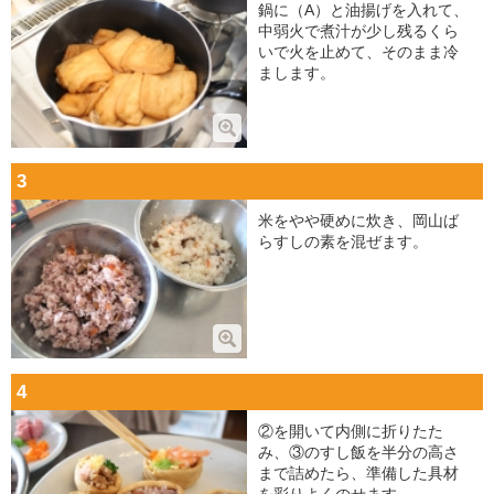
鍋に（A）と油揚げを入れて、
中弱火で煮汁が少し残るくら
いで火を止めて、そのまま冷
まします。
3
米をやや硬めに炊き、岡山ば
らすしの素を混ぜます。
4
②を開いて内側に折りたた
み、③のすし飯を半分の高さ
まで詰めたら、準備した具材