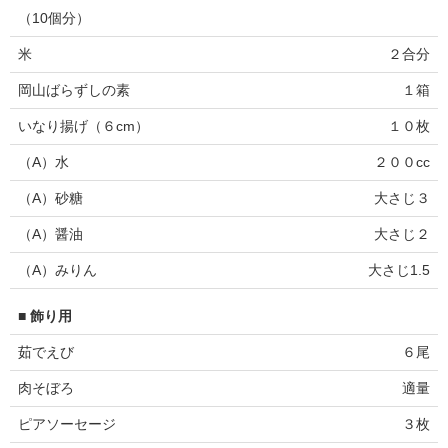
（10個分）
米
２合分
岡山ばらずしの素
１箱
いなり揚げ（６cm）
１０枚
（A）水
２００cc
（A）砂糖
大さじ３
（A）醤油
大さじ２
（A）みりん
大さじ1.5
■ 飾り用
茹でえび
６尾
肉そぼろ
適量
ピアソーセージ
３枚