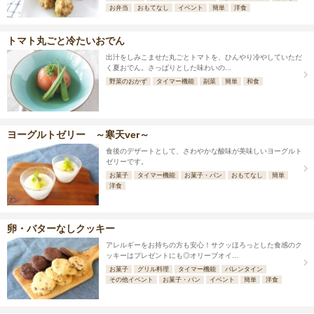
お弁当
おもてなし
イベント
簡単
洋食
トマト丸ごと冷たいおでん
出汁をしみこませた丸ごとトマトを、ひんやり冷やしていただ
く夏おでん。さっぱりとした味わいの...
野菜のおかず
タイマー機能
副菜
簡単
和食
ヨーグルトゼリー ～寒天ver～
食後のデザートとして、さわやかな酸味が美味しいヨーグルト
ゼリーです。
お菓子
タイマー機能
お菓子・パン
おもてなし
簡単
洋食
卵・バターなしクッキー
アレルギーをお持ちの方も安心！サクッほろっとした食感のク
ッキーはプレゼントにも◎オリーブオイ...
お菓子
グリル料理
タイマー機能
バレンタイン
その他イベント
お菓子・パン
イベント
簡単
洋食