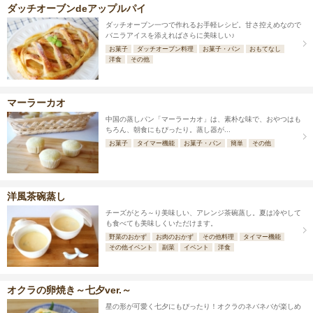
ダッチオーブンdeアップルパイ
ダッチオーブン一つで作れるお手軽レシピ。甘さ控えめなので
バニラアイスを添えればさらに美味しい♪
お菓子
ダッチオーブン料理
お菓子・パン
おもてなし
洋食
その他
マーラーカオ
中国の蒸しパン「マーラーカオ」は、素朴な味で、おやつはも
ちろん、朝食にもぴったり。蒸し器が...
お菓子
タイマー機能
お菓子・パン
簡単
その他
洋風茶碗蒸し
チーズがとろ～り美味しい、アレンジ茶碗蒸し。夏は冷やして
も食べても美味しくいただけます。
野菜のおかず
お肉のおかず
その他料理
タイマー機能
その他イベント
副菜
イベント
洋食
オクラの卵焼き～七夕ver.～
星の形が可愛く七夕にもぴったり！オクラのネバネバが楽しめ