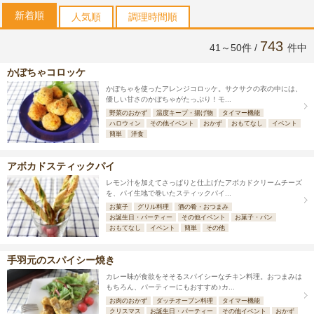
新着順
人気順
調理時間順
743
41～50件 /
件中
かぼちゃコロッケ
かぼちゃを使ったアレンジコロッケ。サクサクの衣の中には、
優しい甘さのかぼちゃがたっぷり！モ...
野菜のおかず
温度キープ・揚げ物
タイマー機能
ハロウィン
その他イベント
おかず
おもてなし
イベント
簡単
洋食
アボカドスティックパイ
レモン汁を加えてさっぱりと仕上げたアボカドクリームチーズ
を、パイ生地で巻いたスティックパイ...
お菓子
グリル料理
酒の肴・おつまみ
お誕生日・パーティー
その他イベント
お菓子・パン
おもてなし
イベント
簡単
その他
手羽元のスパイシー焼き
カレー味が食欲をそそるスパイシーなチキン料理。おつまみは
もちろん、パーティーにもおすすめ♪カ...
お肉のおかず
ダッチオーブン料理
タイマー機能
クリスマス
お誕生日・パーティー
その他イベント
おかず