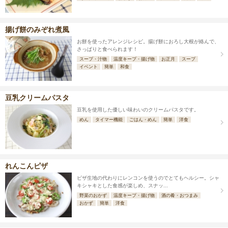
揚げ餅のみぞれ煮風
お餅を使ったアレンジレシピ。揚げ餅におろし大根が絡んで、
さっぱりと食べられます！​​​​​​
スープ・汁物
温度キープ・揚げ物
お正月
スープ
イベント
簡単
和食
豆乳クリームパスタ
豆乳を使用した優しい味わいのクリームパスタです。
めん
タイマー機能
ごはん・めん
簡単
洋食
れんこんピザ
ピザ生地の代わりにレンコンを使うのでとてもヘルシー。シャ
キシャキとした食感が楽しめ、スナッ...
野菜のおかず
温度キープ・揚げ物
酒の肴・おつまみ
おかず
簡単
洋食