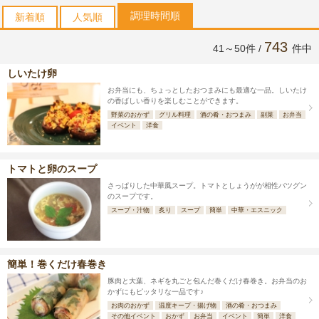
調理時間順
新着順
人気順
743
41～50件 /
件中
しいたけ卵
お弁当にも、ちょっとしたおつまみにも最適な一品。しいたけ
の香ばしい香りを楽しむことができます。
野菜のおかず
グリル料理
酒の肴・おつまみ
副菜
お弁当
イベント
洋食
トマトと卵のスープ
さっぱりした中華風スープ。トマトとしょうがが相性バツグン
のスープです。
スープ・汁物
炙り
スープ
簡単
中華・エスニック
簡単！巻くだけ春巻き
豚肉と大葉、ネギを丸ごと包んだ巻くだけ春巻き。お弁当のお
かずにもピッタリな一品です♪
お肉のおかず
温度キープ・揚げ物
酒の肴・おつまみ
その他イベント
おかず
お弁当
イベント
簡単
洋食