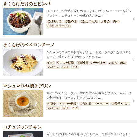
きくらげだけのビビンパ
コリコリした食感が楽しめる、きくらげだけのヘルシーな丼ぶ
りレシピ。コチュジャンを絡めること...
ごはんもの
炊飯料理
ごはん・めん
お弁当
簡単
中華・エスニック
きくらげのペペロンチーノ
きくらげのコリコリ食感がアクセントの、シンプルなペペロン
チーノ。炒めるだけでサクッと作れて...
めん
タイマー機能
お誕生日・パーティー
ごはん・めん
イベント
簡単
洋食
マシュマロde焼きプリン
混ぜて焼くだけ！マシュマロで作る簡単焼きプリン。温かいま
ま食べれば、ほどよい甘さとふんわり...
お菓子
タイマー機能
お誕生日・パーティー
お菓子・パン
イベント
簡単
洋食
コチュジャンチキン
合わせた調味料に鶏肉を漬け込んだら、あとはグリルにお任