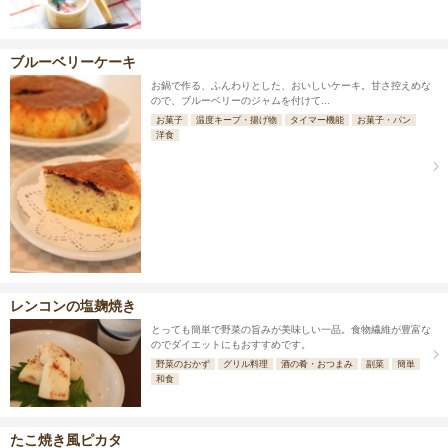
ブルーベリーケーキ
お鍋で作る、ふんわりとした、おいしいケーキ。甘さ控えめな
ので、ブルーベリーのジャムを付けて...
お菓子
温度キープ・揚げ物
タイマー機能
お菓子・パン
洋食
レンコンの塩麹焼き
とっても簡単で野菜の旨みが美味しい一品。食物繊維が豊富な
のでダイエットにもおすすめです。
野菜のおかず
グリル料理
酒の肴・おつまみ
副菜
簡単
和食
たこ焼き風ピカタ