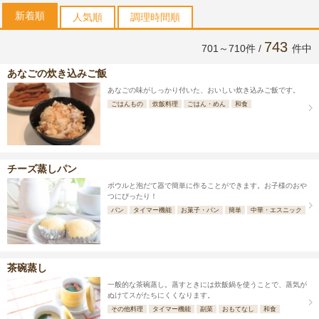
新着順
人気順
調理時間順
743
701～710件 /
件中
あなごの炊き込みご飯
あなごの味がしっかり付いた、おいしい炊き込みご飯です。
ごはんもの
炊飯料理
ごはん・めん
和食
チーズ蒸しパン
ボウルと泡だて器で簡単に作ることができます。お子様のおや
つにぴったり！
パン
タイマー機能
お菓子・パン
簡単
中華・エスニック
茶碗蒸し
一般的な茶碗蒸し。蒸すときには炊飯鍋を使うことで、蒸気が
ぬけてスがたちにくくなります。
その他料理
タイマー機能
副菜
おもてなし
和食