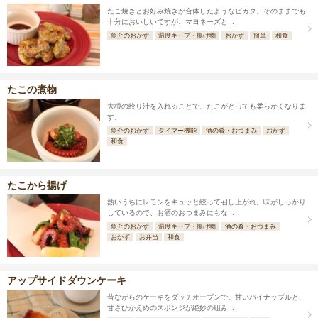
たこ焼きとお好み焼きが合体したようなピカタ。そのままでも
十分においしいですが、マヨネーズと...
魚介のおかず
温度キープ・揚げ物
おかず
簡単
和食
たこの煮物
大根の絞り汁を入れることで、たこがとっても柔らかくなりま
す。
魚介のおかず
タイマー機能
酒の肴・おつまみ
おかず
和食
たこから揚げ
熱いうちにレモンをギュッと絞って召し上がれ。味がしっかり
しているので、お酒のおつまみにもな...
魚介のおかず
温度キープ・揚げ物
酒の肴・おつまみ
おかず
お弁当
和食
アップサイドダウンケーキ
昔ながらのケーキをダッチオーブンで。甘いパイナップルと、
甘さひかえめのスポンジが絶妙の組み...