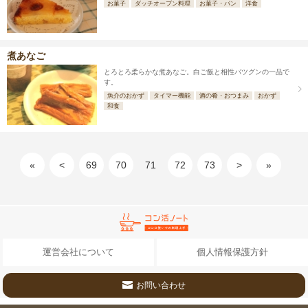
お菓子
ダッチオーブン料理
お菓子・パン
洋食
煮あなご
とろとろ柔らかな煮あなご。白ご飯と相性バツグンの一品で
す。
魚介のおかず
タイマー機能
酒の肴・おつまみ
おかず
和食
«
<
69
70
71
72
73
>
»
運営会社について
個人情報保護方針
お問い合わせ