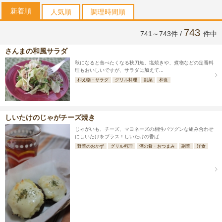
新着順
人気順
調理時間順
743
741～743件 /
件中
さんまの和風サラダ
秋になると食べたくなる秋刀魚。塩焼きや、煮物などの定番料
理もおいしいですが、サラダに加えて...
和え物・サラダ
グリル料理
副菜
和食
しいたけのじゃがチーズ焼き
じゃがいも、チーズ、マヨネーズの相性バツグンな組み合わせ
にしいたけをプラス！しいたけの香ば...
野菜のおかず
グリル料理
酒の肴・おつまみ
副菜
洋食