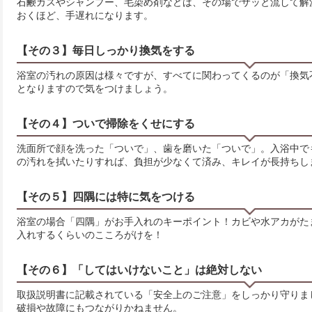
石鹸カスやシャンプー、毛染め剤などは、その場でサッと流して解
おくほど、手遅れになります。
【その３】毎日しっかり換気をする
浴室の汚れの原因は様々ですが、すべてに関わってくるのが「換気
となりますので気をつけましょう。
【その４】ついで掃除をくせにする
洗面所で顔を洗った「ついで」、歯を磨いた「ついで」。入浴中で
の汚れを拭いたりすれば、負担が少なくて済み、キレイが長持ちし
【その５】四隅には特に気をつける
浴室の場合「四隅」がお手入れのキーポイント！カビや水アカがた
入れするくらいのこころがけを！
【その６】「してはいけないこと」は絶対しない
取扱説明書に記載されている「安全上のご注意」をしっかり守りま
破損や故障にもつながりかねません。