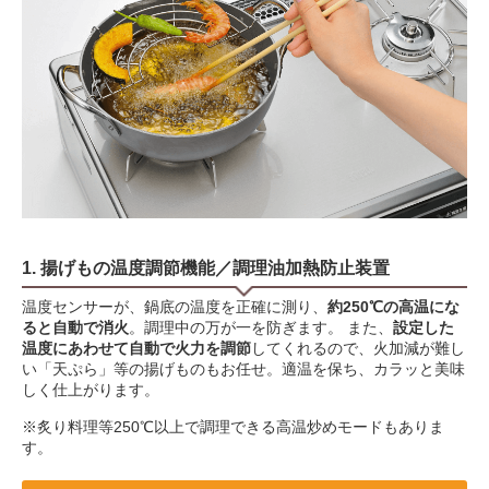
1. 揚げもの温度調節機能／調理油加熱防止装置
温度センサーが、鍋底の温度を正確に測り、
約250℃の高温にな
ると自動で消火
。調理中の万が一を防ぎます。 また、
設定した
温度にあわせて自動で火力を調節
してくれるので、火加減が難し
い「天ぷら」等の揚げものもお任せ。適温を保ち、カラッと美味
しく仕上がります。
※炙り料理等250℃以上で調理できる高温炒めモードもありま
す。