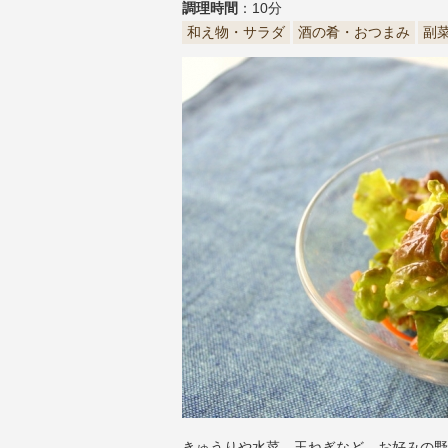
調理時間
：10分
和え物・サラダ
酒の肴・おつまみ
副
きゅうりや水菜、玉ねぎなど、お好みの野