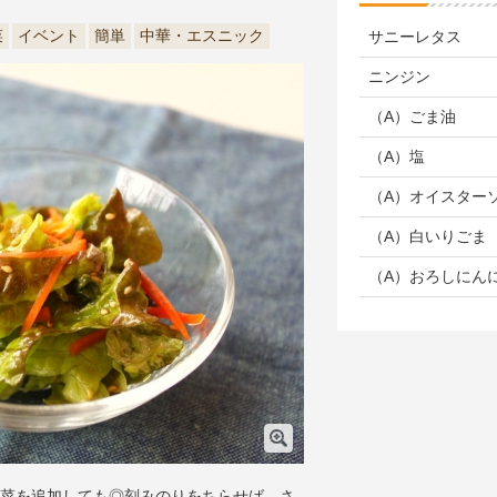
菜
イベント
簡単
中華・エスニック
サニーレタス
ニンジン
（A）ごま油
（A）塩
（A）オイスター
（A）白いりごま
（A）おろしにん
菜を追加しても◎刻みのりをちらせば、さ