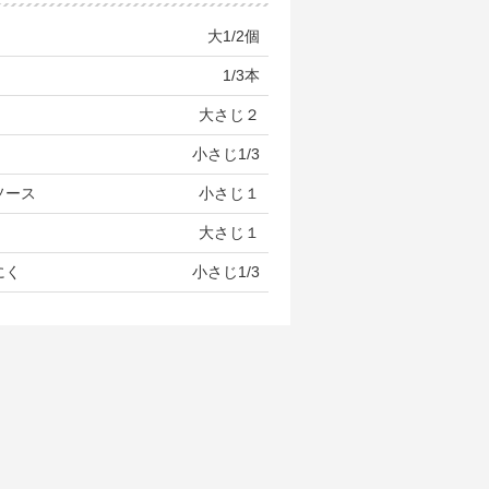
大1/2個
1/3本
大さじ２
小さじ1/3
ソース
小さじ１
大さじ１
にく
小さじ1/3