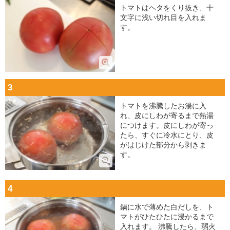
トマトはヘタをくり抜き、十
文字に浅い切れ目を入れま
す。
3
トマトを沸騰したお湯に入
れ、皮にしわが寄るまで熱湯
につけます。皮にしわが寄っ
たら、すぐに冷水にとり、皮
がはじけた部分から剥きま
す。
4
鍋に水で薄めた白だしを、ト
マトがひたひたに浸かるまで
入れます。 沸騰したら、弱火