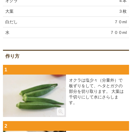
オクラ
４本
大葉
３枚
白だし
７０ml
水
７００ml
作り方
1
オクラは塩少々（分量外）で
板ずりをして、ヘタとガクの
部分を切り取ります。 大葉は
千切りにして水にさらしま
す。
2