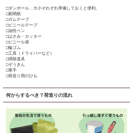
□ダンボール…大小それぞれ準備しておくと便利。
□新聞紙
□ガムテープ
□ビニールテープ
□油性ペン
□はさみ・カッター
□ビニール袋
□輪ゴム
□工具（ドライバーなど）
□掃除道具
□ぞうきん
□軍手
□荷造り用のひも
何からするべき？荷造りの流れ