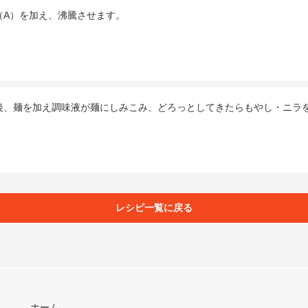
（A）を加え、沸騰させます。
後、麺を加え調味液が麺にしみこみ、どろっとしてきたらもやし・ニラ
。
レシピ一覧に戻る
ホーム