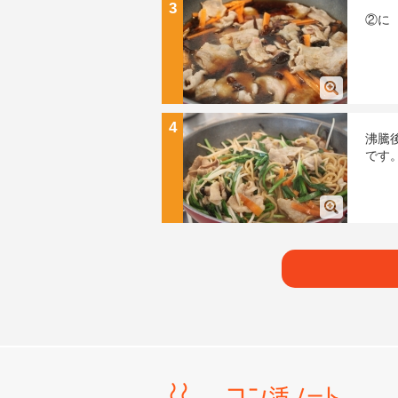
3
②に
4
沸騰
です