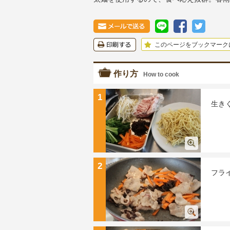
このページをブックマーク
作り方
How to cook
1
生き
2
フラ