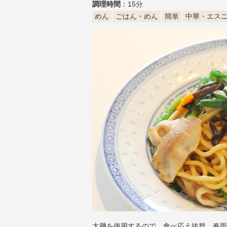
調理時間
：15分
めん
ごはん・めん
簡単
中華・エス
太麺を使用するので、食べ応え抜群。春雨