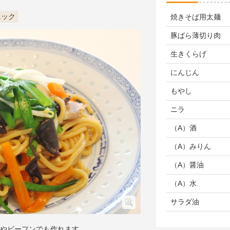
ニック
焼きそば用太麺
豚ばら薄切り肉
生きくらげ
にんじん
もやし
ニラ
（A）酒
（A）みりん
（A）醤油
（A）水
サラダ油
やビーフンでも作れます。