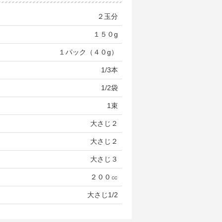
２玉分
１５０g
１パック（４０g）
1/3本
1/2袋
1束
大さじ２
大さじ２
大さじ３
２００㏄
大さじ1/2