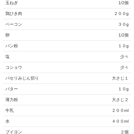
玉ねぎ
1/2個
鶏ひき肉
２００g
ベーコン
３０g
卵
1/2個
パン粉
１０g
塩
少々
コショウ
少々
パセリみじん切り
大さじ１
バター
１０g
薄力粉
大さじ２
牛乳
２００ml
水
４００ml
ブイヨン
２個