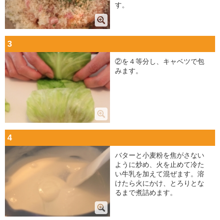
す。
3
②を４等分し、キャベツで包
みます。
4
バターと小麦粉を焦がさない
ように炒め、火を止めて冷た
い牛乳を加えて混ぜます。溶
けたら火にかけ、とろりとな
るまで煮詰めます。