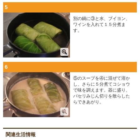
5
別の鍋に③と水、ブイヨン、
ワインを入れて１５分煮ま
す。
6
⑤のスープを④に混ぜて溶か
し、さらに５分煮てコショウ
で味を調えます。器に盛り、
パセリみじん切りを散らした
らできあがり。
関連生活情報