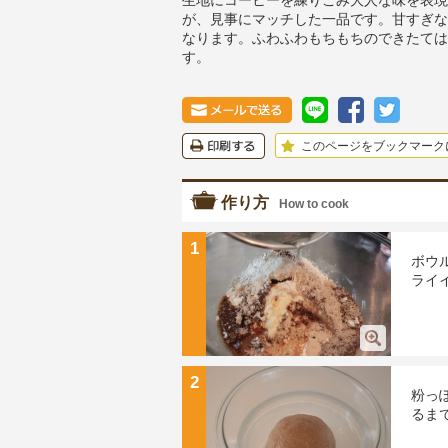
生地にコーヒーを練りこみ大人な味を表現
が、見事にマッチした一品です。甘すぎな
なります。ふわふわもちもちのできたては
す。
このページをブックマーク
作り方
How to cook
1
ボウ
ライ
2
粉っ
るま