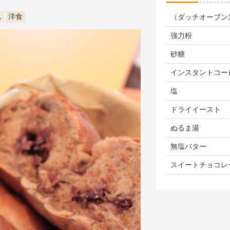
ん
洋食
（ダッチオーブン
強力粉
砂糖
インスタントコー
塩
ドライイースト
ぬるま湯
無塩バター
スイートチョコレ