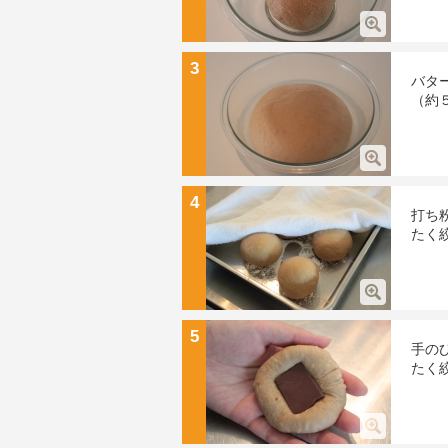
3
バタ
（約
4
打ち
たく
5
手の
たく