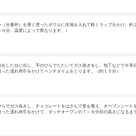
ー（分量外）を薄く塗ったボウルに生地を入れて軽くラップをかけ、約
５０分。温度によって異なります。）
粉をした台に出し、手のひらでたたいてガス抜きをし、包丁などで６等
絞った濡れ布巾をかけてベンチタイムをとります。（約１５分）
ひらでガス抜きし、チョコレートをはさんで形を整え、オーブンシート
絞った濡れ布巾をかけて、ダッチオーブンの７～８分目の高さになるま