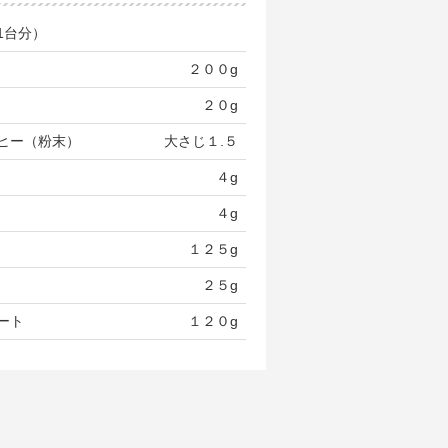
1台分）
２００g
２０g
ヒー（粉末）
大さじ１.５
４g
４g
１２５g
２５g
ート
１２０g