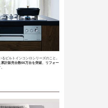
ているビルトインコンロシリーズのこと。
に
累計販売台数66万台を突破
。
リフォー
す。