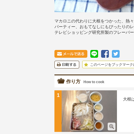
マカロニの代わりに大根をつかった、熱々
パーティー、おもてなしにもぴったりのレ
テレビショッピング研究所製のフレーバー
このページをブックマーク
作り方
How to cook
1
大根