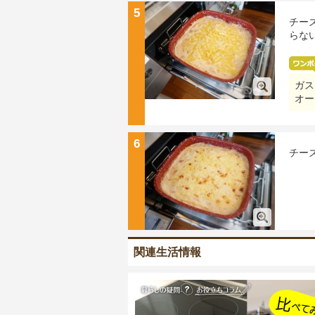
5
チー
らな
ガス
オー
6
チー
関連生活情報