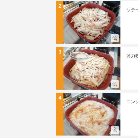
2
ソテ
3
薄力
4
コン