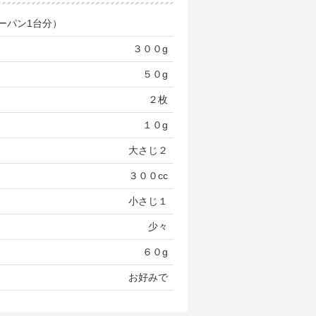
ーパン1台分）
３００g
５０g
２枚
１０g
大さじ２
３００cc
小さじ１
少々
６０g
お好みで