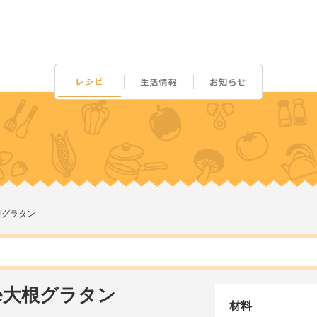
根グラタン
e大根グラタン
材料