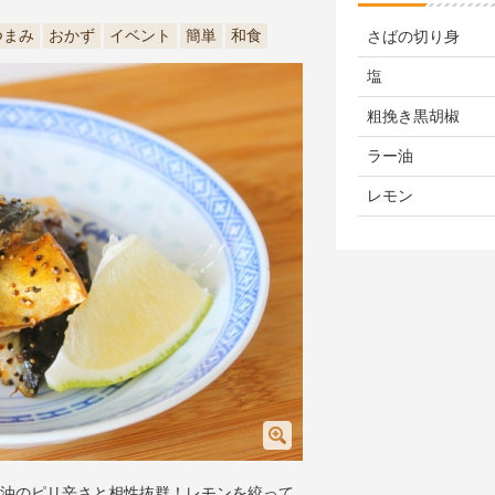
つまみ
おかず
イベント
簡単
和食
さばの切り身
塩
粗挽き黒胡椒
ラー油
レモン
ピリ辛さと相性抜群！​​​​​レモンを絞って