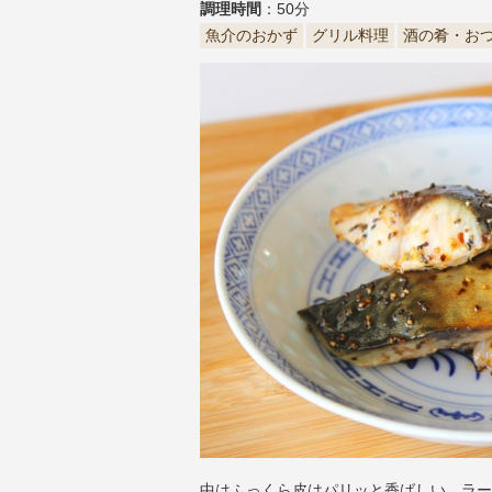
調理時間
：50分
魚介のおかず
グリル料理
酒の肴・お
中はふっくら皮はパリッと香ばしい。ラー油の