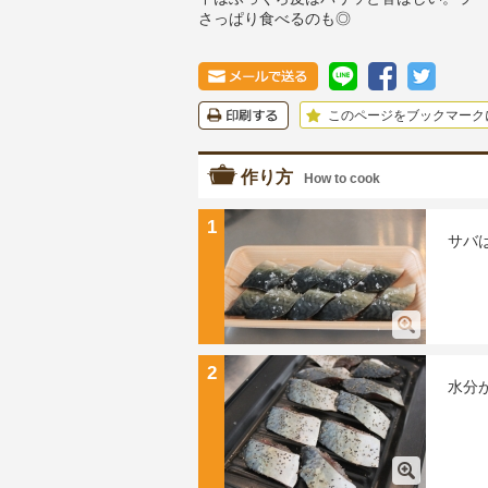
さっぱり食べるのも◎
このページをブックマーク
作り方
How to cook
1
サバ
2
水分