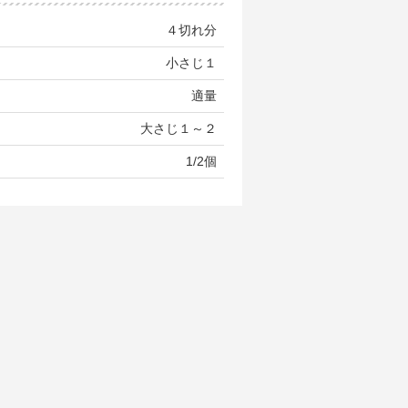
４切れ分
小さじ１
適量
大さじ１～２
1/2個