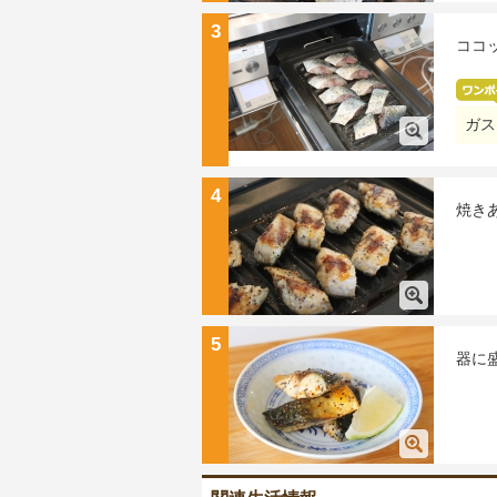
3
ココ
ガス
4
焼き
5
器に