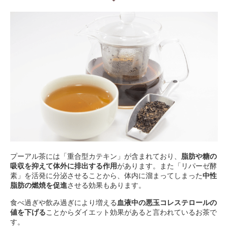
プーアル茶には「重合型カテキン」が含まれており、
脂肪や糖の
吸収を抑えて体外に排出する作用
があります。また「リパーゼ酵
素」を活発に分泌させることから、体内に溜まってしまった
中性
脂肪の燃焼を促進
させる効果もあります。
食べ過ぎや飲み過ぎにより増える
血液中の悪玉コレステロールの
値を下げる
ことからダイエット効果があると言われているお茶で
す。