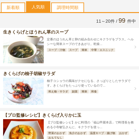
人気順
新着順
調理時間順
99
11～20件 /
件中
生きくらげとほうれん草のスープ
定番のほうれん草と卵の組み合わせにキクラゲをプラス。ヘル
シーな簡単スープのできあがり。乾燥...
スープ・汁物
スープ
簡単
中華・エスニック
きくらげの柚子胡椒サラダ
柚子コショウの風味がクセになる、さっぱりとしたサラダで
す。きくらげをたっぷり使っているので...
和え物・サラダ
副菜
簡単
和食
【プロ監修レシピ】きくらげ入りかに玉
【プロ監修レシピ】かに料理の「福山甲羅本店」で料理長を務
める小寺敏弘さんに、キクラゲを使っ...
野菜のおかず
魚介のおかず
温度キープ・揚げ物
おかず
おもてなし