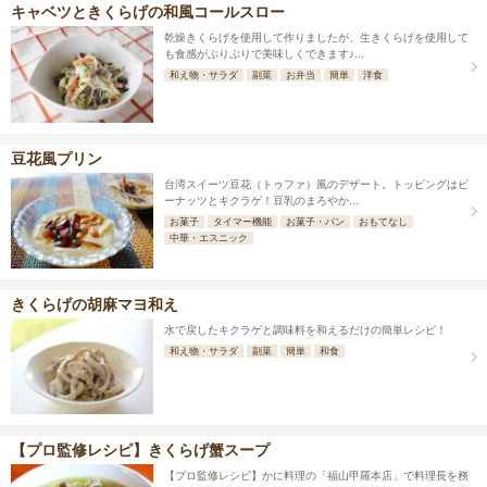
キャベツときくらげの和風コールスロー
乾燥きくらげを使用して作りましたが、生きくらげを使用して
も食感がぷりぷりで美味しくできます♪...
和え物・サラダ
副菜
お弁当
簡単
洋食
豆花風プリン
台湾スイーツ豆花（トゥファ）風のデザート。トッピングはピ
ーナッツとキクラゲ！豆乳のまろやか...
お菓子
タイマー機能
お菓子・パン
おもてなし
中華・エスニック
きくらげの胡麻マヨ和え
水で戻したキクラゲと調味料を和えるだけの簡単レシピ！
和え物・サラダ
副菜
簡単
和食
【プロ監修レシピ】きくらげ蟹スープ
【プロ監修レシピ】かに料理の「福山甲羅本店」で料理長を務