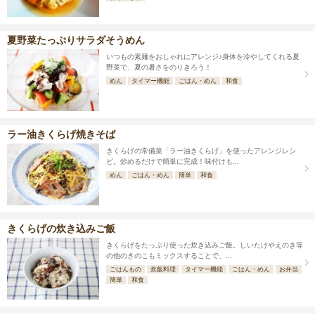
夏野菜たっぷりサラダそうめん
いつもの素麺をおしゃれにアレンジ♪身体を冷やしてくれる夏
野菜で、夏の暑さをのりきろう！
めん
タイマー機能
ごはん・めん
和食
ラー油きくらげ焼きそば
きくらげの常備菜「ラー油きくらげ」を使ったアレンジレシ
ピ。炒めるだけで簡単に完成！味付けも...
めん
ごはん・めん
簡単
和食
きくらげの炊き込みご飯
きくらげをたっぷり使った炊き込みご飯。しいたけやえのき等
の他のきのこもミックスすることで、...
ごはんもの
炊飯料理
タイマー機能
ごはん・めん
お弁当
簡単
和食