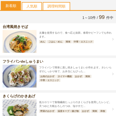
新着順
人気順
調理時間順
99
1～10件 /
件中
台湾風焼きそば
太麺を使用するので、食べ応え抜群。春雨やビーフンでも作れ
ます。
めん
ごはん・めん
簡単
中華・エスニック
フライパンdeしゅうまい
フライパンで簡単に蒸し焼きしゅうまいが作れます。タレいら
ずのしっかり味で、お弁当にもぴった...
お肉のおかず
タイマー機能
おかず
簡単
中華・エスニック
きくらげのかきあげ
低カロリーで食物繊維たっぷりのきくらげを使用したレシピ。
天つゆと大根おろしのつゆ、塩やすだ...
野菜のおかず
温度キープ・揚げ物
おかず
簡単
和食