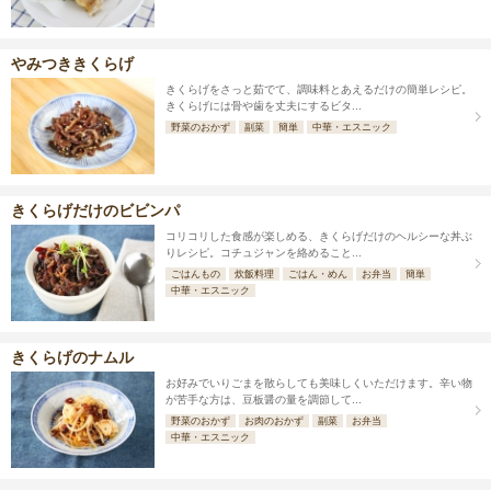
やみつききくらげ
きくらげをさっと茹でて、調味料とあえるだけの簡単レシピ。
きくらげには骨や歯を丈夫にするビタ...
野菜のおかず
副菜
簡単
中華・エスニック
きくらげだけのビビンパ
コリコリした食感が楽しめる、きくらげだけのヘルシーな丼ぶ
りレシピ。コチュジャンを絡めること...
ごはんもの
炊飯料理
ごはん・めん
お弁当
簡単
中華・エスニック
きくらげのナムル
お好みでいりごまを散らしても美味しくいただけます。辛い物
が苦手な方は、豆板醤の量を調節して...
野菜のおかず
お肉のおかず
副菜
お弁当
中華・エスニック