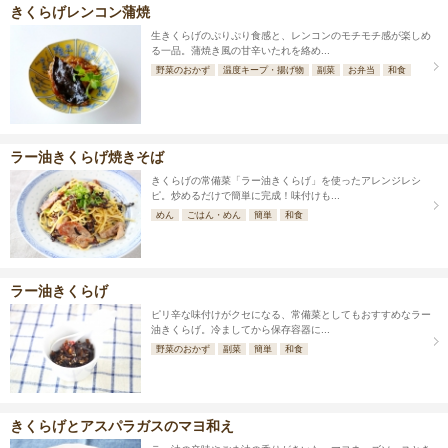
きくらげレンコン蒲焼
生きくらげのぷりぷり食感と、レンコンのモチモチ感が楽しめ
る一品。蒲焼き風の甘辛いたれを絡め...
野菜のおかず
温度キープ・揚げ物
副菜
お弁当
和食
ラー油きくらげ焼きそば
きくらげの常備菜「ラー油きくらげ」を使ったアレンジレシ
ピ。炒めるだけで簡単に完成！味付けも...
めん
ごはん・めん
簡単
和食
ラー油きくらげ
ピリ辛な味付けがクセになる、常備菜としてもおすすめなラー
油きくらげ。冷ましてから保存容器に...
野菜のおかず
副菜
簡単
和食
きくらげとアスパラガスのマヨ和え