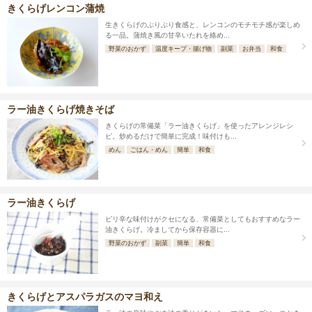
きくらげレンコン蒲焼
生きくらげのぷりぷり食感と、レンコンのモチモチ感が楽しめ
る一品。蒲焼き風の甘辛いたれを絡め...
野菜のおかず
温度キープ・揚げ物
副菜
お弁当
和食
ラー油きくらげ焼きそば
きくらげの常備菜「ラー油きくらげ」を使ったアレンジレシ
ピ。炒めるだけで簡単に完成！味付けも...
めん
ごはん・めん
簡単
和食
ラー油きくらげ
ピリ辛な味付けがクセになる、常備菜としてもおすすめなラー
油きくらげ。冷ましてから保存容器に...
野菜のおかず
副菜
簡単
和食
きくらげとアスパラガスのマヨ和え