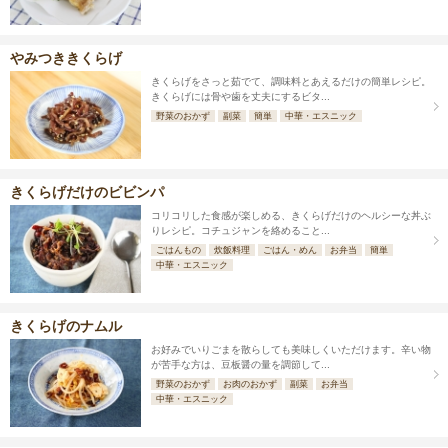
やみつききくらげ
きくらげをさっと茹でて、調味料とあえるだけの簡単レシピ。
きくらげには骨や歯を丈夫にするビタ...
野菜のおかず
副菜
簡単
中華・エスニック
きくらげだけのビビンパ
コリコリした食感が楽しめる、きくらげだけのヘルシーな丼ぶ
りレシピ。コチュジャンを絡めること...
ごはんもの
炊飯料理
ごはん・めん
お弁当
簡単
中華・エスニック
きくらげのナムル
お好みでいりごまを散らしても美味しくいただけます。辛い物
が苦手な方は、豆板醤の量を調節して...
野菜のおかず
お肉のおかず
副菜
お弁当
中華・エスニック