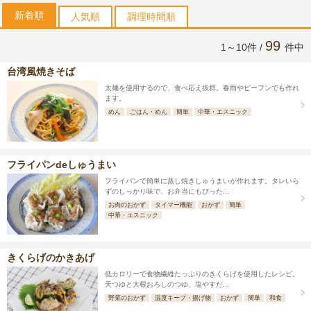
新着順
人気順
調理時間順
99
1～10件 /
件中
台湾風焼きそば
太麺を使用するので、食べ応え抜群。春雨やビーフンでも作れ
ます。
めん
ごはん・めん
簡単
中華・エスニック
フライパンdeしゅうまい
フライパンで簡単に蒸し焼きしゅうまいが作れます。タレいら
ずのしっかり味で、お弁当にもぴった...
お肉のおかず
タイマー機能
おかず
簡単
中華・エスニック
きくらげのかきあげ
低カロリーで食物繊維たっぷりのきくらげを使用したレシピ。
天つゆと大根おろしのつゆ、塩やすだ...
野菜のおかず
温度キープ・揚げ物
おかず
簡単
和食