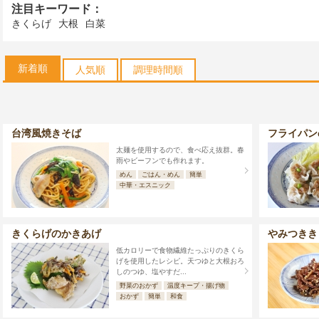
注目キーワード：
きくらげ
大根
白菜
新着順
人気順
調理時間順
台湾風焼きそば
フライパン
太麺を使用するので、食べ応え抜群。春
雨やビーフンでも作れます。
めん
ごはん・めん
簡単
中華・エスニック
きくらげのかきあげ
やみつきき
低カロリーで食物繊維たっぷりのきくら
げを使用したレシピ。天つゆと大根おろ
しのつゆ、塩やすだ...
野菜のおかず
温度キープ・揚げ物
おかず
簡単
和食