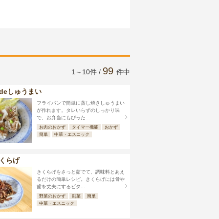
99
1～10件 /
件中
deしゅうまい
フライパンで簡単に蒸し焼きしゅうまい
が作れます。タレいらずのしっかり味
で、お弁当にもぴった...
お肉のおかず
タイマー機能
おかず
簡単
中華・エスニック
くらげ
きくらげをさっと茹でて、調味料とあえ
るだけの簡単レシピ。きくらげには骨や
歯を丈夫にするビタ...
野菜のおかず
副菜
簡単
中華・エスニック