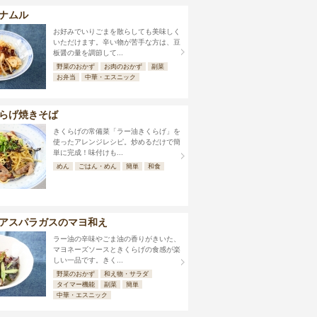
ナムル
お好みでいりごまを散らしても美味しく
いただけます。辛い物が苦手な方は、豆
板醤の量を調節して...
野菜のおかず
お肉のおかず
副菜
お弁当
中華・エスニック
らげ焼きそば
きくらげの常備菜「ラー油きくらげ」を
使ったアレンジレシピ。炒めるだけで簡
単に完成！味付けも...
めん
ごはん・めん
簡単
和食
アスパラガスのマヨ和え
ラー油の辛味やごま油の香りがきいた、
マヨネーズソースときくらげの食感が楽
しい一品です。きく...
野菜のおかず
和え物・サラダ
タイマー機能
副菜
簡単
中華・エスニック