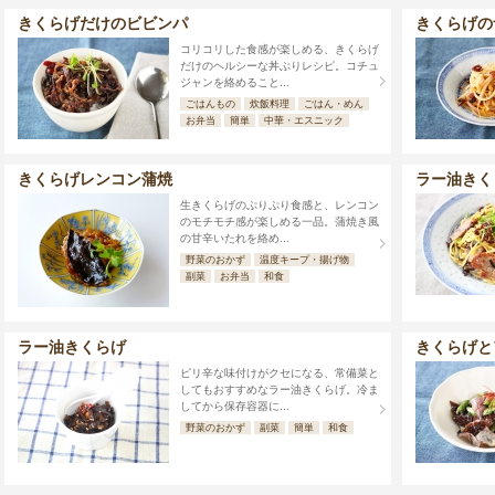
きくらげだけのビビンパ
きくらげの
コリコリした食感が楽しめる、きくらげ
だけのヘルシーな丼ぶりレシピ。コチュ
ジャンを絡めること...
ごはんもの
炊飯料理
ごはん・めん
お弁当
簡単
中華・エスニック
きくらげレンコン蒲焼
ラー油きく
生きくらげのぷりぷり食感と、レンコン
のモチモチ感が楽しめる一品。蒲焼き風
の甘辛いたれを絡め...
野菜のおかず
温度キープ・揚げ物
副菜
お弁当
和食
ラー油きくらげ
きくらげと
ピリ辛な味付けがクセになる、常備菜と
してもおすすめなラー油きくらげ。冷ま
してから保存容器に...
野菜のおかず
副菜
簡単
和食