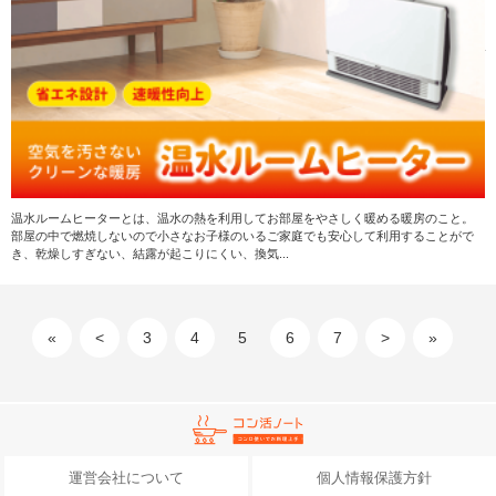
温水ルームヒーターとは、温水の熱を利用してお部屋をやさしく暖める暖房のこと。
部屋の中で燃焼しないので小さなお子様のいるご家庭でも安心して利用することがで
き、乾燥しすぎない、結露が起こりにくい、換気...
«
<
3
4
5
6
7
>
»
運営会社について
個人情報保護方針