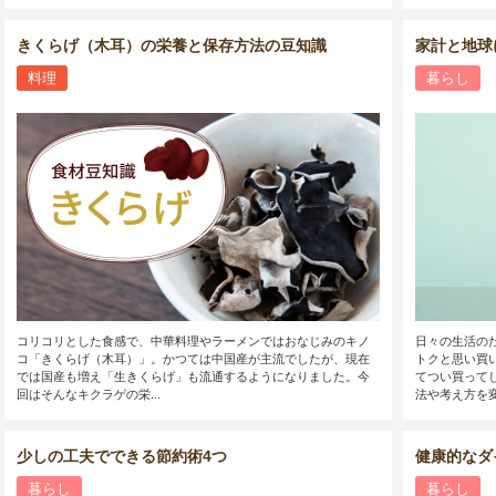
きくらげ（木耳）の栄養と保存方法の豆知識
家計と地球
料理
暮らし
コリコリとした食感で、中華料理やラーメンではおなじみのキノ
日々の生活の
コ「きくらげ（木耳）」。かつては中国産が主流でしたが、現在
トクと思い買
では国産も増え「生きくらげ」も流通するようになりました。今
てつい買って
回はそんなキクラゲの栄...
法や考え方を変
少しの工夫でできる節約術4つ
健康的なダ
暮らし
暮らし