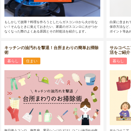
もしかして故障？料理を作ろうとしたらガスコンロから火が出な
白菜に含まれ
い！そんなときに覚えておきたい、家庭のガスコンロに火がつか
保存方法など
なくなった際のよくある原因とその対処法を紹介します。
ポイント等あ
キッチンの油汚れを撃退！台所まわりの簡単お掃除
サルコペニ
術
活をご紹介
暮らし
住まい
暮らし
毎日使うコンロ、換気扇、電子レンジなどはしつこい油汚れや焦
サルコペニア