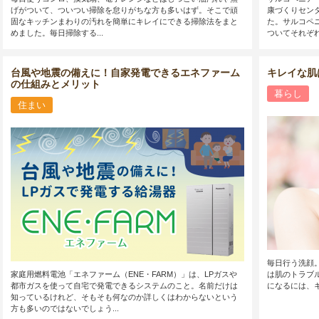
げがついて、ついつい掃除を怠りがちな方も多いはず。そこで頑
康づくりセン
固なキッチンまわりの汚れを簡単にキレイにできる掃除法をまと
た。サルコペ
めました。毎日掃除する...
ついてそれぞれ
台風や地震の備えに！自家発電できるエネファーム
キレイな肌
の仕組みとメリット
暮らし
住まい
毎日行う洗顔
家庭用燃料電池「エネファーム（ENE・FARM）」は、LPガスや
は肌のトラブ
都市ガスを使って自宅で発電できるシステムのこと。名前だけは
になるには、
知っているけれど、そもそも何なのか詳しくはわからないという
方も多いのではないでしょう...