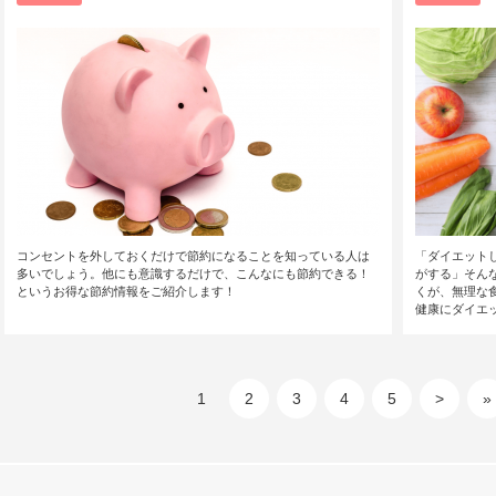
コンセントを外しておくだけで節約になることを知っている人は
「ダイエット
多いでしょう。他にも意識するだけで、こんなにも節約できる！
がする」そん
というお得な節約情報をご紹介します！
くが、無理な
健康にダイエッ
1
2
3
4
5
>
»