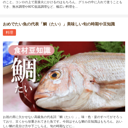
のこと。コンロの上で直接火にかけるのはもちろん、グリルの中に入れて使うことも
でき、無水調理や80℃低温調理など、幅広い料理を...
おめでたい魚の代表「鯛（たい）」美味しい旬の時期や豆知識
料理
お祝の席に欠かせない高級魚の代名詞「鯛（たい）」。味・色・姿のすべてがそろっ
ており、古くから珍重されてきた魚です。今回はそんな鯛の豆知識はもちろん、おい
しい鯛の見分け方や下ごしらえ、旬の時期などに...