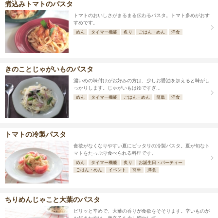
煮込みトマトのパスタ
トマトのおいしさがまるまる伝わるパスタ。トマト多めがおす
すめです。
めん
タイマー機能
炙り
ごはん・めん
洋食
きのことじゃがいものパスタ
濃いめの味付けがお好みの方は、少しお醤油を加えると味がし
っかりします。じゃがいもはゆですぎ...
めん
タイマー機能
ごはん・めん
簡単
洋食
トマトの冷製パスタ
食欲がなくなりやすい夏にピッタリの冷製パスタ。夏が旬なト
マトをたっぷり食べられる料理です。
めん
タイマー機能
炙り
お誕生日・パーティー
ごはん・めん
イベント
簡単
洋食
ちりめんじゃこと大葉のパスタ
ピリッと辛めで、大葉の香りが食欲をそそります。辛いものが