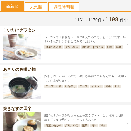
新着順
人気順
調理時間順
1198
1161～1170件 /
件中
しいたけグラタン
ベーコンや玉ねぎをソースに加えてみても、おいしいです。い
ろいろなアレンジをしてみてください。
野菜のおかず
グリル料理
酒の肴・おつまみ
副菜
洋食
あさりのお吸い物
あさりの出汁が出るので、出汁を事前に取らなくても十分おい
しく仕上がります。
スープ・汁物
ひな祭り
スープ
イベント
簡単
和食
焼きなすの田楽
揚げなすの田楽がちょっと油っぽくて・・・という方にお勧
め！グリルで焼くので、とってもあっさ...
野菜のおかず
グリル料理
副菜
簡単
和食