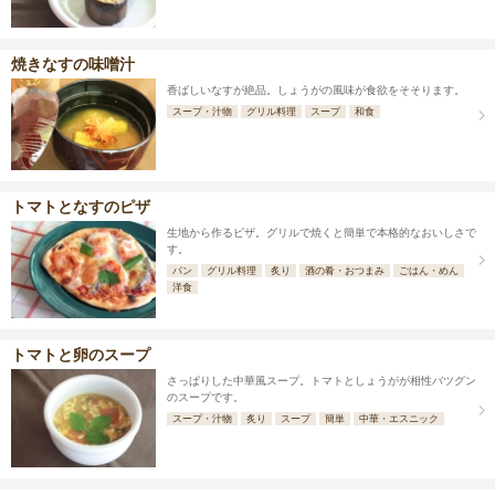
焼きなすの味噌汁
香ばしいなすが絶品。しょうがの風味が食欲をそそります。
スープ・汁物
グリル料理
スープ
和食
トマトとなすのピザ
生地から作るピザ。グリルで焼くと簡単で本格的なおいしさで
す。
パン
グリル料理
炙り
酒の肴・おつまみ
ごはん・めん
洋食
トマトと卵のスープ
さっぱりした中華風スープ。トマトとしょうがが相性バツグン
のスープです。
スープ・汁物
炙り
スープ
簡単
中華・エスニック