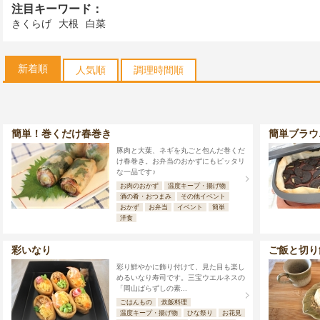
注目キーワード：
きくらげ
大根
白菜
新着順
人気順
調理時間順
簡単！巻くだけ春巻き
簡単ブラウ
豚肉と大葉、ネギを丸ごと包んだ巻くだ
け春巻き。お弁当のおかずにもピッタリ
な一品です♪
お肉のおかず
温度キープ・揚げ物
酒の肴・おつまみ
その他イベント
おかず
お弁当
イベント
簡単
洋食
彩いなり
ご飯と切り
彩り鮮やかに飾り付けて、見た目も楽し
めるいなり寿司です。三宝ウエルネスの
「岡山ばらずしの素...
ごはんもの
炊飯料理
温度キープ・揚げ物
ひな祭り
お花見