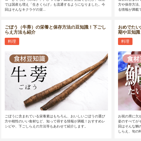
では国産も増え「生きくらげ」も流通するようになりました。今
方や保存方法
回はそんなキクラゲの栄...
る情報が満載
ごぼう（牛蒡）の栄養と保存方法の豆知識！下ごし
おめでたい
らえ方法も紹介
期や豆知識
料理
料理
ごぼうに含まれている栄養素はもちろん、おいしいごぼうの選び
お祝の席に欠
方や相性のいい食材など、知って得する情報が満載！おすすめレ
姿のすべてが
シピや、下ごしらえの方法等もあわせて紹介します。
回はそんな鯛
しらえ、旬の時