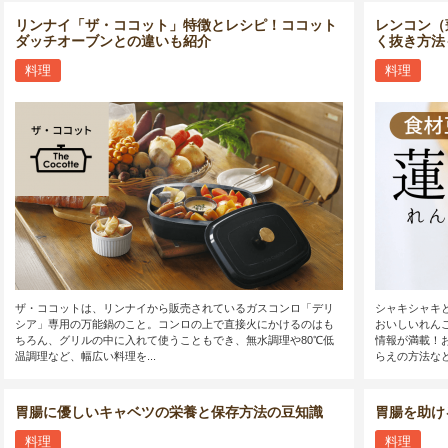
リンナイ「ザ・ココット」特徴とレシピ！ココット
レンコン（
ダッチオーブンとの違いも紹介
く抜き方法
料理
料理
ザ・ココットは、リンナイから販売されているガスコンロ「デリ
シャキシャキ
シア」専用の万能鍋のこと。コンロの上で直接火にかけるのはも
おいしいれん
ちろん、グリルの中に入れて使うこともでき、無水調理や80℃低
情報が満載！
温調理など、幅広い料理を...
らえの方法など
胃腸に優しいキャベツの栄養と保存方法の豆知識
胃腸を助け
料理
料理