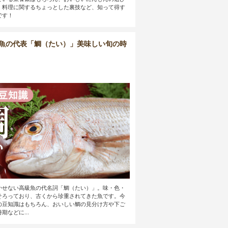
、料理に関するちょっとした裏技など、知って得す
です！
魚の代表「鯛（たい）」美味しい旬の時
かせない高級魚の代名詞「鯛（たい）」。味・色・
そろっており、古くから珍重されてきた魚です。今
の豆知識はもちろん、おいしい鯛の見分け方や下ご
期などに...