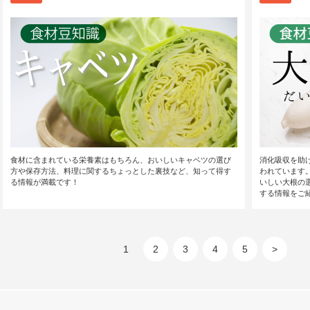
食材に含まれている栄養素はもちろん、おいしいキャベツの選び
消化吸収を助
方や保存方法、料理に関するちょっとした裏技など、知って得す
われています
る情報が満載です！
いしい大根の
する情報をご
1
2
3
4
5
>