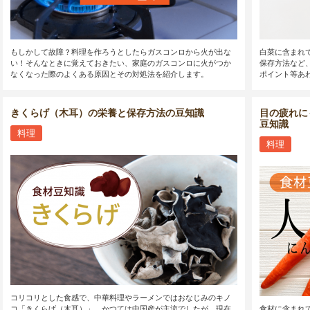
もしかして故障？料理を作ろうとしたらガスコンロから火が出な
白菜に含まれ
い！そんなときに覚えておきたい、家庭のガスコンロに火がつか
保存方法など
なくなった際のよくある原因とその対処法を紹介します。
ポイント等あ
きくらげ（木耳）の栄養と保存方法の豆知識
目の疲れに
豆知識
料理
料理
コリコリとした食感で、中華料理やラーメンではおなじみのキノ
コ「きくらげ（木耳）」。かつては中国産が主流でしたが、現在
食材に含まれ