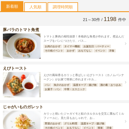
新着順
人気順
調理時間順
1198
21～30件 /
件中
豚バラのトマト角煮
トマトと豚肉の相性抜群！​​​​​​本格的な角煮が作れます。煮込んだ
スープをパンにつけたり、パス...
お肉のおかず
タイマー機能
お誕生日・パーティー
その他イベント
おかず
おもてなし
イベント
洋食
えびトースト
えびの風味香るカリッと香ばしいえびトースト（カノムパンナ
ークン）がお家で簡単に作れます♪※カ...
パン
魚介のおかず
温度キープ・揚げ物
酒の肴・おつまみ
お菓子・パン
中華・エスニック
じゃがいものガレット
カリッと焼いたジャガイモと鮭のタルタルを交互に重ねてミル
フィーユに。見た目もおしゃれで、お...
野菜のおかず
グリル料理
温度キープ・揚げ物
その他イベント
おもてなし
イベント
簡単
洋食