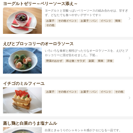
ヨーグルトゼリー～ベリーソース添え～
ヨーグルトと甘酸っぱいベリーソースの組み合わせは、甘すぎ
ず、どなたでも食べやすいデザートです☆
お菓子
その他イベント
お菓子・パン
イベント
簡単
その他
えびとブロッコリーのオーロラソース
いろいろな食材と相性ぴったりなオーロラソースを、えびとブ
ロッコリーに混ぜ合わせました。下処...
野菜のおかず
和え物・サラダ
副菜
簡単
洋食
イチゴのミルフィーユ
お菓子
その他イベント
お菓子・パン
イベント
その他
蒸し鶏と白菜のうま塩ナムル
白菜ときゅうりのシャキシャキ感がクセになる一品です。