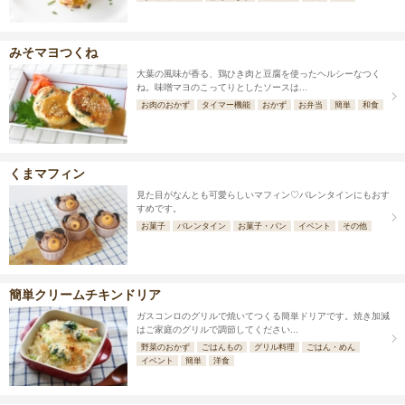
みそマヨつくね
大葉の風味が香る、鶏ひき肉と豆腐を使ったヘルシーなつく
ね。味噌マヨのこってりとしたソースは...
お肉のおかず
タイマー機能
おかず
お弁当
簡単
和食
くまマフィン
見た目がなんとも可愛らしいマフィン♡バレンタインにもおす
すめです。
お菓子
バレンタイン
お菓子・パン
イベント
その他
簡単クリームチキンドリア
ガスコンロのグリルで焼いてつくる簡単ドリアです。焼き加減
はご家庭のグリルで調節してください...
野菜のおかず
ごはんもの
グリル料理
ごはん・めん
イベント
簡単
洋食